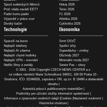
Sjezd sudetských Němců
Hokej 2026
Proč vláda zavádí EET?
Tenis 2026
Padni komu padni
F1 2026
Výpověď z práce vzor
Atletika 2026
Divoký kačer
Cyklistika 2026
Technologie
Ekonomika
SpaceX na burze
Smrt OSVČ
Nejlepší telefony
Spořicí účty
Nejlepší AI zdarma
Superdávka – změny
Nejlepší chytré hodinky
Důchody 2027
Nejlepší VPN – srovnání
Minimální mzda 2027
Netflix filmy a seriály
Senior Pas – slevy
© 2001 - 2026 Copyright
CZECH NEWS CENTER a.s.
se sídlem náměstí Marie Schmolkové 3493/1, 100 00 Praha 10 -
Strašnice, IČO: 02346826, zapsána v OR, sp.zn. B 19490 a dodavatelé
obsahu
Autorská práva k publikovaným materiálům
Podmínky pro užívání služby informační společnosti
Informace o zpracování osobních údajů
Cookies
Nastavení soukromí
Vlastnická struktura