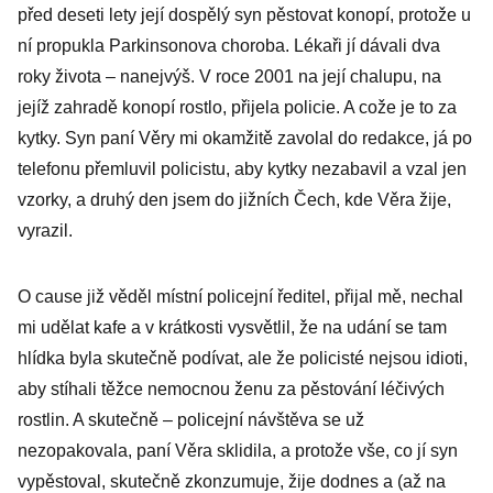
před deseti lety její dospělý syn pěstovat konopí, protože u
ní propukla Parkinsonova choroba. Lékaři jí dávali dva
roky života – nanejvýš. V roce 2001 na její chalupu, na
jejíž zahradě konopí rostlo, přijela policie. A cože je to za
kytky. Syn paní Věry mi okamžitě zavolal do redakce, já po
telefonu přemluvil policistu, aby kytky nezabavil a vzal jen
vzorky, a druhý den jsem do jižních Čech, kde Věra žije,
vyrazil.
O cause již věděl místní policejní ředitel, přijal mě, nechal
mi udělat kafe a v krátkosti vysvětlil, že na udání se tam
hlídka byla skutečně podívat, ale že policisté nejsou idioti,
aby stíhali těžce nemocnou ženu za pěstování léčivých
rostlin. A skutečně – policejní návštěva se už
nezopakovala, paní Věra sklidila, a protože vše, co jí syn
vypěstoval, skutečně zkonzumuje, žije dodnes a (až na