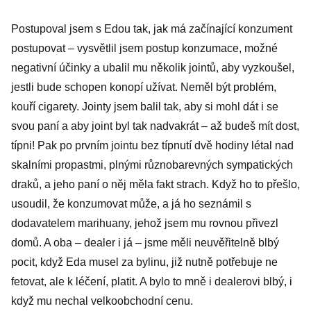
Postupoval jsem s Edou tak, jak má začínající konzument
postupovat – vysvětlil jsem postup konzumace, možné
negativní účinky a ubalil mu několik jointů, aby vyzkoušel,
jestli bude schopen konopí užívat. Neměl být problém,
kouří cigarety. Jointy jsem balil tak, aby si mohl dát i se
svou paní a aby joint byl tak nadvakrát – až budeš mít dost,
típni! Pak po prvním jointu bez típnutí dvě hodiny létal nad
skalními propastmi, plnými různobarevných sympatických
draků, a jeho paní o něj měla fakt strach. Když ho to přešlo,
usoudil, že konzumovat může, a já ho seznámil s
dodavatelem marihuany, jehož jsem mu rovnou přivezl
domů. A oba – dealer i já – jsme měli neuvěřitelně blbý
pocit, když Eda musel za bylinu, již nutně potřebuje ne
fetovat, ale k léčení, platit. A bylo to mně i dealerovi blbý, i
když mu nechal velkoobchodní cenu.