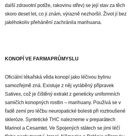
další zdravotní potíže, rakovinu střev) se její stav za těch
skoro deset let, co ji znám, výrazně nezhoršil. Život jí bez
jakéhokoliv přehánění zachránila marihuana.
KONOPÍ VE FARMAPRŮMYSLU
Oficiální lékařská věda konopí jako léčivou bylinu
samozřejmě zná. Existuje z něj vyráběný přípravek
Sativex, což je čištěný extrakt z geneticky uniformních
samičích konopných rostlin – marihuany. Používá se v
řadě zemí pro léčbu neuropatické bolesti při roztroušené
skleróze. Syntetické THC nalezneme v preparátech
Marinol a Cesamtet. Ve Spojených státech se jimi léčí