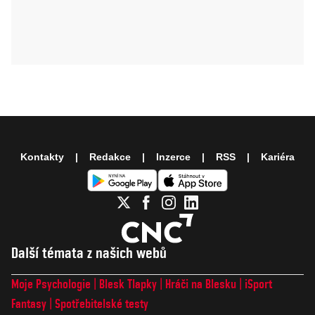
Kontakty
Redakce
Inzerce
RSS
Kariéra
Další témata z našich webů
Moje Psychologie
Blesk Tlapky
Hráči na Blesku
iSport
Fantasy
Spotřebitelské testy