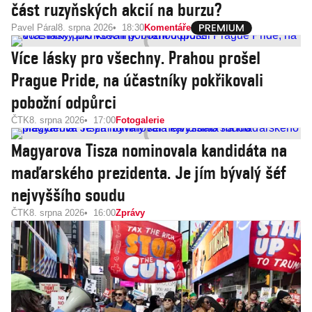
část ruzyňských akcií na burzu?
Pavel Páral
8. srpna 2026
18:30
Komentáře
Více lásky pro všechny. Prahou prošel
Prague Pride, na účastníky pokřikovali
pobožní odpůrci
ČTK
8. srpna 2026
17:00
Fotogalerie
Magyarova Tisza nominovala kandidáta na
maďarského prezidenta. Je jím bývalý šéf
nejvyššího soudu
ČTK
8. srpna 2026
16:00
Zprávy