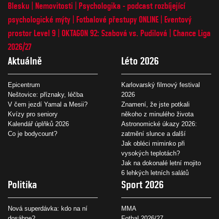
Blesku
Nemovitosti
Psychologika - podcast rozbíjející
psychologické mýty
Fotbalové přestupy ONLINE
Eventový
prostor Level 9
OKTAGON 92: Szabová vs. Pudilová
Chance Liga
2026/27
Aktuálně
Léto 2026
Epicentrum
Karlovarský filmový festival
Neštovice: příznaky, léčba
2026
V čem jezdí Yamal a Mesii?
Znamení, že jste potkali
Kvízy pro seniory
někoho z minulého života
Kalendář úplňků 2026
Astronomické úkazy 2026:
Co je bodycount?
zatmění slunce a další
Jak obléci miminko při
vysokých teplotách?
Jak na dokonalé letní mojito
6 lehkých letních salátů
Politika
Sport 2026
Nová superdávka: kdo na ní
MMA
dosáhne?
Fotbal 2026/27