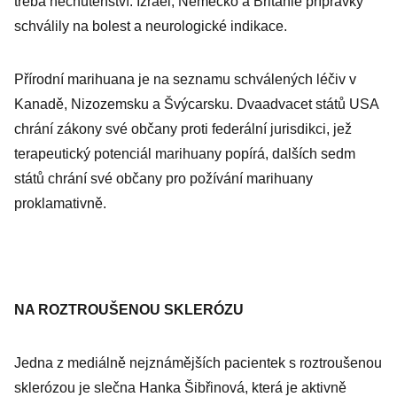
třeba nechutenství. Izrael, Německo a Británie přípravky
schválily na bolest a neurologické indikace.
Přírodní marihuana je na seznamu schválených léčiv v
Kanadě, Nizozemsku a Švýcarsku. Dvaadvacet států USA
chrání zákony své občany proti federální jurisdikci, jež
terapeutický potenciál marihuany popírá, dalších sedm
států chrání své občany pro požívání marihuany
proklamativně.
NA ROZTROUŠENOU SKLERÓZU
Jedna z mediálně nejznámějších pacientek s roztroušenou
sklerózou je slečna Hanka Šibřinová, která je aktivně