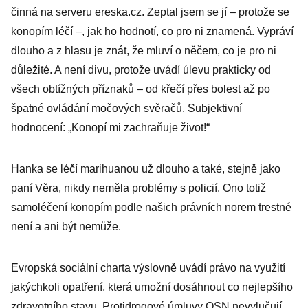
činná na serveru ereska.cz. Zeptal jsem se jí – protože se
konopím léčí –, jak ho hodnotí, co pro ni znamená. Vypráví
dlouho a z hlasu je znát, že mluví o něčem, co je pro ni
důležité. A není divu, protože uvádí úlevu prakticky od
všech obtížných příznaků – od křečí přes bolest až po
špatné ovládání močových svěračů. Subjektivní
hodnocení: „Konopí mi zachraňuje život!“
Hanka se léčí marihuanou už dlouho a také, stejně jako
paní Věra, nikdy neměla problémy s policií. Ono totiž
samoléčení konopím podle našich právních norem trestné
není a ani být nemůže.
Evropská sociální charta výslovně uvádí právo na využití
jakýchkoli opatření, která umožní dosáhnout co nejlepšího
zdravotního stavu. Protidrogové úmluvy OSN nevylučují