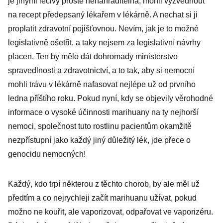
je jinými léčivy prostě nenahraditelná, mohli vyzvednout
na recept předepsaný lékařem v lékárně. A nechat si ji
proplatit zdravotní pojišťovnou. Nevím, jak je to možné
legislativně ošetřit, a taky nejsem za legislativní návrhy
placen. Ten by mělo dát dohromady ministerstvo
spravedlnosti a zdravotnictví, a to tak, aby si nemocní
mohli trávu v lékárně nafasovat nejlépe už od prvního
ledna příštího roku. Pokud nyní, kdy se objevily věrohodné
informace o vysoké účinnosti marihuany na ty nejhorší
nemoci, společnost tuto rostlinu pacientům okamžitě
nezpřístupní jako každý jiný důležitý lék, jde přece o
genocidu nemocných!
Každý, kdo trpí některou z těchto chorob, by ale měl už
předtím a co nejrychleji začít marihuanu užívat, pokud
možno ne kouřit, ale vaporizovat, odpařovat ve vaporizéru.