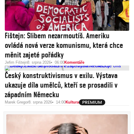
Fištejn: Slibem nezarmoutíš. Ameriku
ovládá nová verze komunismu, která chce
měnit zajeté pořádky
Jefim Fištejn
8. srpna 2026
06:00
Komentáře
Český konstruktivismus v exilu. Výstava
ukazuje díla umělců, kteří se prosadili v
západním Německu
Marek Gregor
8. srpna 2026
14:00
Kultura