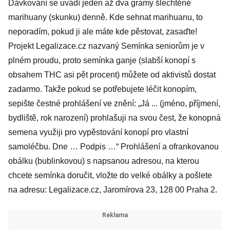
Dávkování se uvádí jeden až dva gramy šlechtěné
marihuany (skunku) denně. Kde sehnat marihuanu, to
neporadím, pokud ji ale máte kde pěstovat, zasaďte!
Projekt Legalizace.cz nazvaný Semínka seniorům je v
plném proudu, proto semínka ganje (slabší konopí s
obsahem THC asi pět procent) můžete od aktivistů dostat
zadarmo. Takže pokud se potřebujete léčit konopím,
sepište čestné prohlášení ve znění: „Já ... (jméno, příjmení,
bydliště, rok narození) prohlašuji na svou čest, že konopná
semena využiji pro vypěstování konopí pro vlastní
samoléčbu. Dne … Podpis …“ Prohlášení a ofrankovanou
obálku (bublinkovou) s napsanou adresou, na kterou
chcete semínka doručit, vložte do velké obálky a pošlete
na adresu: Legalizace.cz, Jaromírova 23, 128 00 Praha 2.