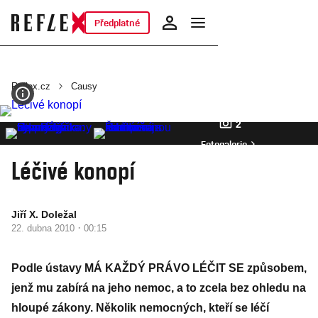
Předplatné
Reflex.cz
Causy
2
Fotogalerie
Léčivé konopí
Jiří X. Doležal
·
22. dubna 2010
00:15
Podle ústavy MÁ KAŽDÝ PRÁVO LÉČIT SE způsobem,
jenž mu zabírá na jeho nemoc, a to zcela bez ohledu na
hloupé zákony. Několik nemocných, kteří se léčí