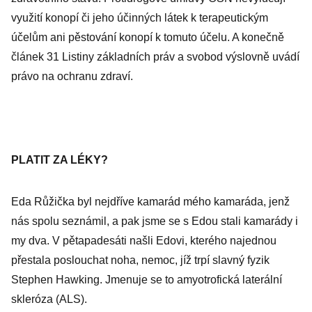
využití konopí či jeho účinných látek k terapeutickým
účelům ani pěstování konopí k tomuto účelu. A konečně
článek 31 Listiny základních práv a svobod výslovně uvádí
právo na ochranu zdraví.
PLATIT ZA LÉKY?
Eda Růžička byl nejdříve kamarád mého kamaráda, jenž
nás spolu seznámil, a pak jsme se s Edou stali kamarády i
my dva. V pětapadesáti našli Edovi, kterého najednou
přestala poslouchat noha, nemoc, jíž trpí slavný fyzik
Stephen Hawking. Jmenuje se to amyotrofická laterální
skleróza (ALS).