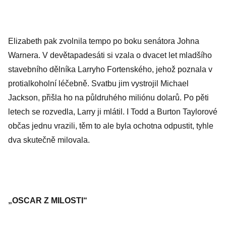
Elizabeth pak zvolnila tempo po boku senátora Johna
Warnera. V devětapadesáti si vzala o dvacet let mladšího
stavebního dělníka Larryho Fortenského, jehož poznala v
protialkoholní léčebně. Svatbu jim vystrojil Michael
Jackson, přišla ho na půldruhého miliónu dolarů. Po pěti
letech se rozvedla, Larry ji mlátil. I Todd a Burton Taylorové
občas jednu vrazili, těm to ale byla ochotna odpustit, tyhle
dva skutečně milovala.
„OSCAR Z MILOSTI“