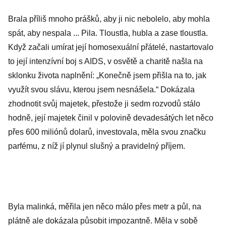
Brala příliš mnoho prášků, aby ji nic nebolelo, aby mohla
spát, aby nespala ... Pila. Tloustla, hubla a zase tloustla.
Když začali umírat její homosexuální přátelé, nastartovalo
to její intenzívní boj s AIDS, v osvětě a charitě našla na
sklonku života naplnění: „Konečně jsem přišla na to, jak
využít svou slávu, kterou jsem nesnášela.“ Dokázala
zhodnotit svůj majetek, přestože ji sedm rozvodů stálo
hodně, její majetek činil v polovině devadesátých let něco
přes 600 miliónů dolarů, investovala, měla svou značku
parfému, z níž jí plynul slušný a pravidelný příjem.
Byla malinká, měřila jen něco málo přes metr a půl, na
plátně ale dokázala působit impozantně. Měla v sobě