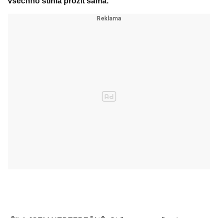
všechno stihla prožít sama.