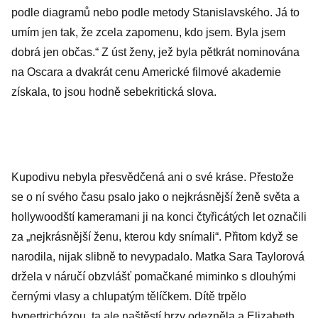
podle diagramů nebo podle metody Stanislavského. Já to
umím jen tak, že zcela zapomenu, kdo jsem. Byla jsem
dobrá jen občas.“ Z úst ženy, jež byla pětkrát nominována
na Oscara a dvakrát cenu Americké filmové akademie
získala, to jsou hodně sebekritická slova.
Kupodivu nebyla přesvědčená ani o své kráse. Přestože
se o ní svého času psalo jako o nejkrásnější ženě světa a
hollywoodští kameramani ji na konci čtyřicátých let označili
za „nejkrásnější ženu, kterou kdy snímali“. Přitom když se
narodila, nijak slibně to nevypadalo. Matka Sara Taylorová
držela v náručí obzvlášť pomačkané miminko s dlouhými
černými vlasy a chlupatým tělíčkem. Dítě trpělo
hypertrichózou, ta ale naštěstí brzy odezněla a Elizabeth