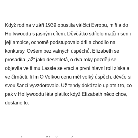
Když rodina v září 1939 opustila válčící Evropu, mířila do
Hollywoodu s jasným cílem. Děvčátko sdílelo matčin sen i
její ambice, ochotně podstupovalo dril a chodilo na
konkursy. Ovšem bez valných úspěchů. Elizabeth se
prosadila „až“ jako desetiletá, o dva roky později se
objevila ve filmu Lassie se vrací a první hlavní roli získala
ve čtrnácti, fi lm O Velkou cenu měl velký úspěch, děvče si
svou šanci vyvzdorovalo. Už tehdy dokázalo uplatnit to, co
pak v Hollywoodu léta platilo: když Elizabeth něco chce,
dostane to.