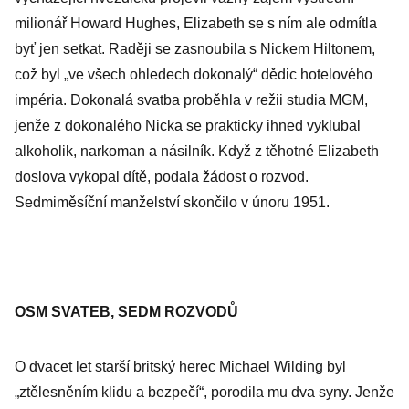
milionář Howard Hughes, Elizabeth se s ním ale odmítla
byť jen setkat. Raději se zasnoubila s Nickem Hiltonem,
což byl „ve všech ohledech dokonalý“ dědic hotelového
impéria. Dokonalá svatba proběhla v režii studia MGM,
jenže z dokonalého Nicka se prakticky ihned vyklubal
alkoholik, narkoman a násilník. Když z těhotné Elizabeth
doslova vykopal dítě, podala žádost o rozvod.
Sedmiměsíční manželství skončilo v únoru 1951.
OSM SVATEB, SEDM ROZVODŮ
O dvacet let starší britský herec Michael Wilding byl
„ztělesněním klidu a bezpečí“, porodila mu dva syny. Jenže