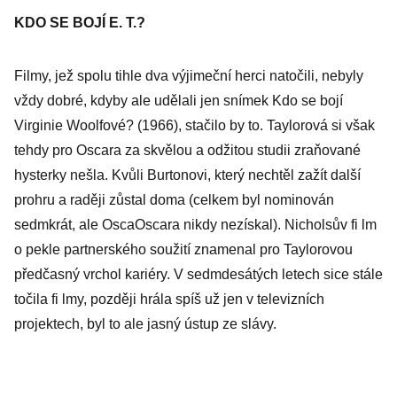
KDO SE BOJÍ E. T.?
Filmy, jež spolu tihle dva výjimeční herci natočili, nebyly
vždy dobré, kdyby ale udělali jen snímek Kdo se bojí
Virginie Woolfové? (1966), stačilo by to. Taylorová si však
tehdy pro Oscara za skvělou a odžitou studii zraňované
hysterky nešla. Kvůli Burtonovi, který nechtěl zažít další
prohru a raději zůstal doma (celkem byl nominován
sedmkrát, ale OscaOscara nikdy nezískal). Nicholsův fi lm
o pekle partnerského soužití znamenal pro Taylorovou
předčasný vrchol kariéry. V sedmdesátých letech sice stále
točila fi lmy, později hrála spíš už jen v televizních
projektech, byl to ale jasný ústup ze slávy.