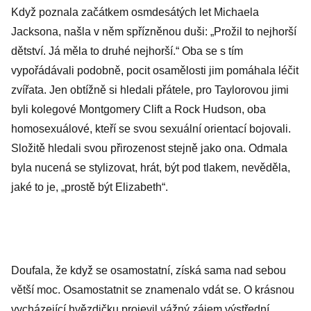
Když poznala začátkem osmdesátých let Michaela
Jacksona, našla v něm spřízněnou duši: „Prožil to nejhorší
dětství. Já měla to druhé nejhorší.“ Oba se s tím
vypořádávali podobně, pocit osamělosti jim pomáhala léčit
zvířata. Jen obtížně si hledali přátele, pro Taylorovou jimi
byli kolegové Montgomery Clift a Rock Hudson, oba
homosexuálové, kteří se svou sexuální orientací bojovali.
Složitě hledali svou přirozenost stejně jako ona. Odmala
byla nucená se stylizovat, hrát, být pod tlakem, nevěděla,
jaké to je, „prostě být Elizabeth“.
Doufala, že když se osamostatní, získá sama nad sebou
větší moc. Osamostatnit se znamenalo vdát se. O krásnou
vycházející hvězdičku projevil vážný zájem výstřední