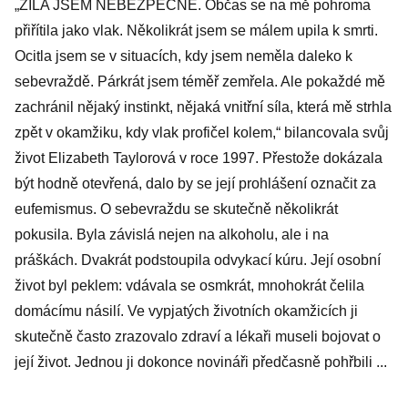
„ŽILA JSEM NEBEZPEČNĚ. Občas se na mě pohroma
přiřítila jako vlak. Několikrát jsem se málem upila k smrti.
Ocitla jsem se v situacích, kdy jsem neměla daleko k
sebevraždě. Párkrát jsem téměř zemřela. Ale pokaždé mě
zachránil nějaký instinkt, nějaká vnitřní síla, která mě strhla
zpět v okamžiku, kdy vlak profičel kolem,“ bilancovala svůj
život Elizabeth Taylorová v roce 1997. Přestože dokázala
být hodně otevřená, dalo by se její prohlášení označit za
eufemismus. O sebevraždu se skutečně několikrát
pokusila. Byla závislá nejen na alkoholu, ale i na
práškách. Dvakrát podstoupila odvykací kúru. Její osobní
život byl peklem: vdávala se osmkrát, mnohokrát čelila
domácímu násilí. Ve vypjatých životních okamžicích ji
skutečně často zrazovalo zdraví a lékaři museli bojovat o
její život. Jednou ji dokonce novináři předčasně pohřbili ...