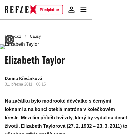
Předplatné
Reflex.cz
Causy
Elizabeth Taylor
Darina Křivánková
·
31. března 2011
00:15
Na začátku bylo modrooké děvčátko s černými
loknami a na konci oteklá matróna v kolečkovém
křesle. Mezi tím příběh hvězdy, který by vydal na deset
životů. Elizabeth Taylorová (27. 2. 1932 – 23. 3. 2011) to