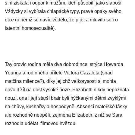
s ní získala i odpor k mužům, kteří působili jako slaboši.
Vždycky si vybírala chlapácké typy, pravé opaky svého
otce (o němž se navíc vědělo, že pije, a mluvilo se i o
latentní homosexualitě).
Taylorovic rodina měla dva dobrodince, strýce Howarda
Younga a rodinného přítele Victora Cazaleta (snad
matčina milence?), díky jejichž velkorysosti si mohla
dovolit žít na dost vysoké noze. Elizabeth nikdy nepoznala
nouzi, ona i její starší bratr byli hýčkanými dětmi zvyklými
na chůvy, kuchařky a hospodyně. Absencí mateřské lásky
ale rozhodně netrpěli, zejména Elizabeth, z níž se Sara
rozhodla udělat filmovou hvězdu.