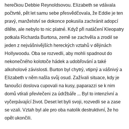
herečkou Debbie Reynoldsovou. Elizabeth se vdávala
počtvrté, pět let samu sebe přesvědčovala, že Eddie je ten
pravý, manželství se dokonce pokusila zachránit adopcí
dítěte, ale nebylo to nic platné. Když při natáčení Kleopatry
potkala Richarda Burtona, země se zachvěla a zrodil se
jeden z nejvášnivějších hereckých vztahů v dějinách
Hollywoodu. Oba se rozvedli, aby mohli spadnout do
nekonečného kolotoče hádek a udobřování a také
alkoholové závislosti. Burton byl chytrý, vtipný a vášnivý a
Elizabeth v něm našla svůj osud. Zažívali situace, kdy je
fanoušci doslova cupovali na kusy, paparazzi se k nim
domů vtírali převlečeni za údržbáře ... Byl to intenzívní a
vyčerpávající život. Deset let byli svoji, rozvedli se a zase
se vzali. Vztah byl ale pro oba natolik destruktivní, že ho
opět ukončili.