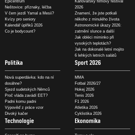
Epicentrum
Karlovarský filmový festival
Neštovice: příznaky, léčba
2026
V čem jezdí Yamal a Mesii?
Znamení, že jste potkali
Kvízy pro seniory
někoho z minulého života
Kalendář úplňků 2026
Astronomické úkazy 2026:
Co je bodycount?
zatmění slunce a další
Jak obléci miminko při
vysokých teplotách?
Jak na dokonalé letní mojito
6 lehkých letních salátů
Politika
Sport 2026
Nová superdávka: kdo na ní
MMA
dosáhne?
Fotbal 2026/27
Sjezd sudetských Němců
Hokej 2026
Proč vláda zavádí EET?
Tenis 2026
Padni komu padni
F1 2026
Výpověď z práce vzor
Atletika 2026
Divoký kačer
Cyklistika 2026
Technologie
Ekonomika