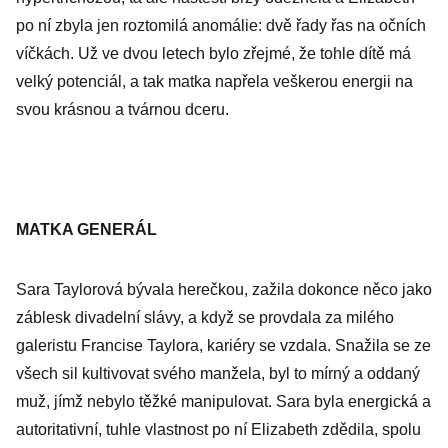
po ní zbyla jen roztomilá anomálie: dvě řady řas na očních
víčkách. Už ve dvou letech bylo zřejmé, že tohle dítě má
velký potenciál, a tak matka napřela veškerou energii na
svou krásnou a tvárnou dceru.
MATKA GENERÁL
Sara Taylorová bývala herečkou, zažila dokonce něco jako
záblesk divadelní slávy, a když se provdala za milého
galeristu Francise Taylora, kariéry se vzdala. Snažila se ze
všech sil kultivovat svého manžela, byl to mírný a oddaný
muž, jímž nebylo těžké manipulovat. Sara byla energická a
autoritativní, tuhle vlastnost po ní Elizabeth zdědila, spolu