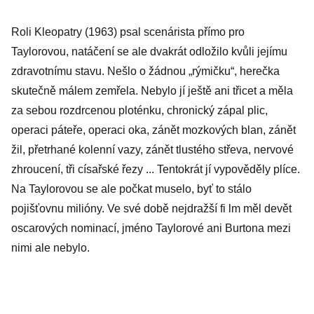
Roli Kleopatry (1963) psal scenárista přímo pro
Taylorovou, natáčení se ale dvakrát odložilo kvůli jejímu
zdravotnímu stavu. Nešlo o žádnou „rýmičku“, herečka
skutečně málem zemřela. Nebylo jí ještě ani třicet a měla
za sebou rozdrcenou ploténku, chronický zápal plic,
operaci páteře, operaci oka, zánět mozkových blan, zánět
žil, přetrhané kolenní vazy, zánět tlustého střeva, nervové
zhroucení, tři císařské řezy ... Tentokrát jí vypověděly plíce.
Na Taylorovou se ale počkat muselo, byť to stálo
pojišťovnu milióny. Ve své době nejdražší fi lm měl devět
oscarových nominací, jméno Taylorové ani Burtona mezi
nimi ale nebylo.