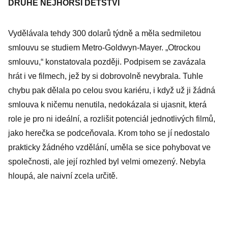
DRUHÉ NEJHORŠÍ DĚTSTVÍ
Vydělávala tehdy 300 dolarů týdně a měla sedmiletou
smlouvu se studiem Metro-Goldwyn-Mayer. „Otrockou
smlouvu,“ konstatovala později. Podpisem se zavázala
hrát i ve filmech, jež by si dobrovolně nevybrala. Tuhle
chybu pak dělala po celou svou kariéru, i když už ji žádná
smlouva k ničemu nenutila, nedokázala si ujasnit, která
role je pro ni ideální, a rozlišit potenciál jednotlivých filmů,
jako herečka se podceňovala. Krom toho se jí nedostalo
prakticky žádného vzdělání, uměla se sice pohybovat ve
společnosti, ale její rozhled byl velmi omezený. Nebyla
hloupá, ale naivní zcela určitě.