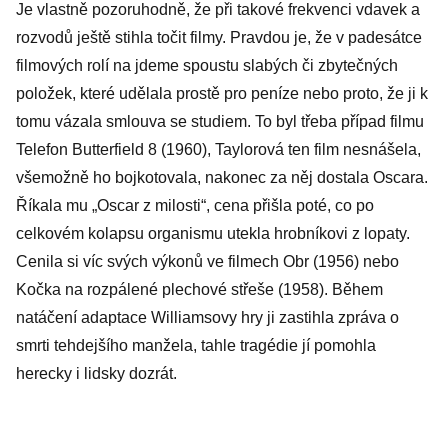
Je vlastně pozoruhodně, že při takové frekvenci vdavek a
rozvodů ještě stihla točit filmy. Pravdou je, že v padesátce
filmových rolí na jdeme spoustu slabých či zbytečných
položek, které udělala prostě pro peníze nebo proto, že ji k
tomu vázala smlouva se studiem. To byl třeba případ filmu
Telefon Butterfield 8 (1960), Taylorová ten film nesnášela,
všemožně ho bojkotovala, nakonec za něj dostala Oscara.
Říkala mu „Oscar z milosti“, cena přišla poté, co po
celkovém kolapsu organismu utekla hrobníkovi z lopaty.
Cenila si víc svých výkonů ve filmech Obr (1956) nebo
Kočka na rozpálené plechové střeše (1958). Během
natáčení adaptace Williamsovy hry ji zastihla zpráva o
smrti tehdejšího manžela, tahle tragédie jí pomohla
herecky i lidsky dozrát.