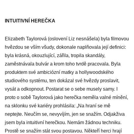
INTUITIVNÍ HEREČKA
Elizabeth Taylorová (oslovení Liz nesnášela) byla filmovou
hvězdou se vším všudy, dokonale naplňovala její definici:
byla krásná, okouzlující, zářila, tropila skandály,
zaměstnávala bulvár a krom toho tvrdě pracovala. Byla
produktem své ambiciózní matky a hollywoodského
studiového systému, ten dokázal své hvězdy proslavit,
vysát a odkopnout. Postarat se o sebe musely samy. I
proto o sobě Taylorová jako herečka neměla valné mínění,
na sklonku své kariéry prohlásila: „Na hraní se mě
neptejte. Neučím se, nevyvíjím, jen se snažím. Odjakživa
jsem byla intuitivní herečkou. Nemám žádnou techniku.
Prostě se snažím stát svou postavou. Někteří herci hrají