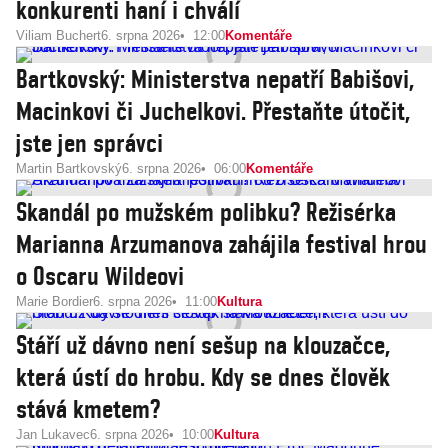
konkurenti haní i chválí
Viliam Buchert
6. srpna 2026
12:00
Komentáře
Bartkovský: Ministerstva nepatří Babišovi,
Macinkovi či Juchelkovi. Přestaňte útočit,
jste jen správci
Martin Bartkovský
6. srpna 2026
06:00
Komentáře
Skandál po mužském polibku? Režisérka
Marianna Arzumanova zahájila festival hrou
o Oscaru Wildeovi
Marie Bordier
6. srpna 2026
11:00
Kultura
Stáří už dávno není sešup na klouzačce,
která ústí do hrobu. Kdy se dnes člověk
stává kmetem?
Jan Lukavec
6. srpna 2026
10:00
Kultura