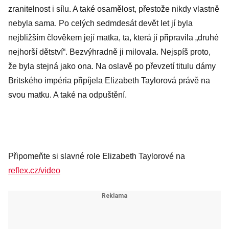
zranitelnost i sílu. A také osamělost, přestože nikdy vlastně
nebyla sama. Po celých sedmdesát devět let jí byla
nejbližším člověkem její matka, ta, která jí připravila „druhé
nejhorší dětství“. Bezvýhradně ji milovala. Nejspíš proto,
že byla stejná jako ona. Na oslavě po převzetí titulu dámy
Britského impéria připíjela Elizabeth Taylorová právě na
svou matku. A také na odpuštění.
Připomeňte si slavné role Elizabeth Taylorové na
reflex.cz/video