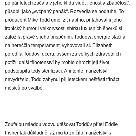
po pár letech začala v jeho klidu vidět „lenost a zbabělost“,
působil jako „vycpaný panák“. Rozvedla se podruhé. To
producent Mike Todd uměl žít naplno, přitahoval ji jeho
ironický humor i velkorysost, sbírku luxusních šperků si
založila právě s jeho přispěním. Toddova energie stačila
na hereččin temperament, vyhovovali si. Elizabeth
porodila Toddovi dceru, ovšem za velkých zdravotních
potíží, další těhotenství by mohlo ohrozit její život,
podstoupila tedy sterilizaci. Ani tohle manželství
nevydrželo, Todd zahynul při leteckém neštěstí třináct
měsíců po svatbě.
Zoufalou mladou vdovu utěšovat Toddův přítel Eddie
Fisher tak důkladně, až mu to zničilo manželství s