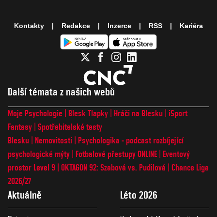
Kontakty
Redakce
Inzerce
RSS
Kariéra
Další témata z našich webů
Moje Psychologie
Blesk Tlapky
Hráči na Blesku
iSport
Fantasy
Spotřebitelské testy
Blesku
Nemovitosti
Psychologika - podcast rozbíjející
psychologické mýty
Fotbalové přestupy ONLINE
Eventový
prostor Level 9
OKTAGON 92: Szabová vs. Pudilová
Chance Liga
2026/27
Aktuálně
Léto 2026