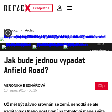
Předplatné
Reflex.cz
Archív
3
Fotogalerie
Jak bude jednou vypadat
Anfield Road?
VERONIKA BEDNÁŘOVÁ
0
·
13. srpna 2015
00:15
Už měl být dávno srovnán se zemí, nehodlá se ale
vzdát výsostného postavení na fotbalové mapě světa.