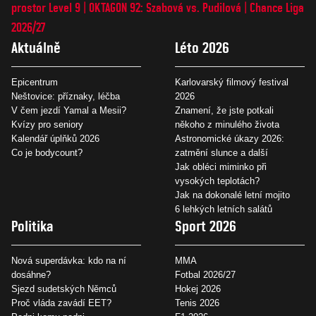
prostor Level 9
OKTAGON 92: Szabová vs. Pudilová
Chance Liga
2026/27
Aktuálně
Léto 2026
Epicentrum
Karlovarský filmový festival
Neštovice: příznaky, léčba
2026
V čem jezdí Yamal a Mesii?
Znamení, že jste potkali
Kvízy pro seniory
někoho z minulého života
Kalendář úplňků 2026
Astronomické úkazy 2026:
Co je bodycount?
zatmění slunce a další
Jak obléci miminko při
vysokých teplotách?
Jak na dokonalé letní mojito
6 lehkých letních salátů
Politika
Sport 2026
Nová superdávka: kdo na ní
MMA
dosáhne?
Fotbal 2026/27
Sjezd sudetských Němců
Hokej 2026
Proč vláda zavádí EET?
Tenis 2026