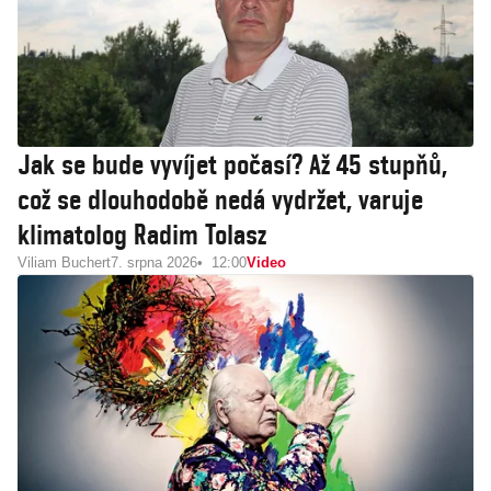
Jak se bude vyvíjet počasí? Až 45 stupňů,
což se dlouhodobě nedá vydržet, varuje
klimatolog Radim Tolasz
Viliam Buchert
7. srpna 2026
12:00
Video