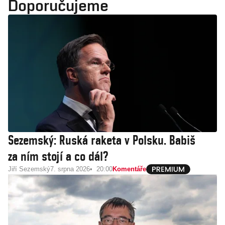
Doporučujeme
Sezemský: Ruská raketa v Polsku. Babiš
za ním stojí a co dál?
Jiří Sezemský
7. srpna 2026
20:00
Komentáře