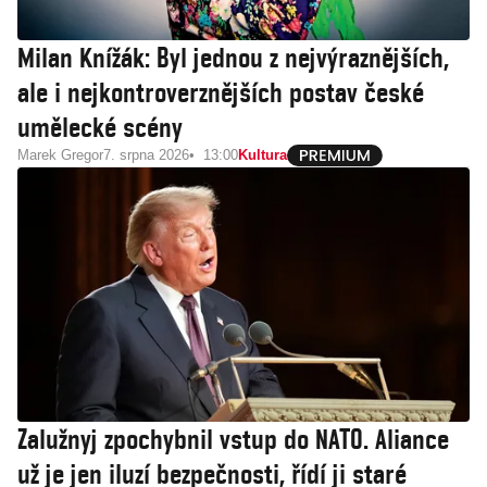
Milan Knížák: Byl jednou z nejvýraznějších,
ale i nejkontroverznějších postav české
umělecké scény
Marek Gregor
7. srpna 2026
13:00
Kultura
Zalužnyj zpochybnil vstup do NATO. Aliance
už je jen iluzí bezpečnosti, řídí ji staré