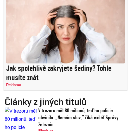
Jak spolehlivě zakryjete šediny? Tohle
musíte znát
Reklama
Články z jiných titulů
V trezoru měl 80 milionů, teď ho policie
obvinila. „Nemám slov,“ říká exšéf Správy
železnic
Blesk.cz