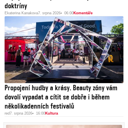
doktríny
Ekaterina Kanakova
7. srpna 2026
06:00
Komentáře
Propojení hudby a krásy. Beauty zóny vám
dovolí vypadat a cítit se dobře i během
několikadenních festivalů
red
7. srpna 2026
16:00
Kultura