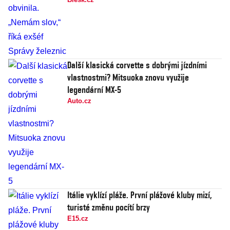
Další klasická corvette s dobrými jízdními
vlastnostmi? Mitsuoka znovu využije
legendární MX-5
Auto.cz
Itálie vyklízí pláže. První plážové kluby mizí,
turisté změnu pocítí brzy
E15.cz