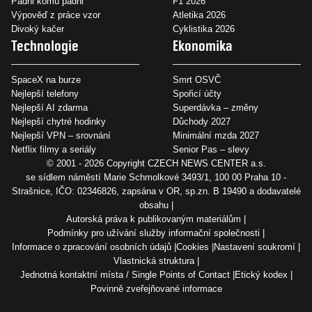
Padni komu padni
F1 2026
Výpověď z práce vzor
Atletika 2026
Divoký kačer
Cyklistika 2026
Technologie
Ekonomika
SpaceX na burze
Smrt OSVČ
Nejlepší telefony
Spořicí účty
Nejlepší AI zdarma
Superdávka – změny
Nejlepší chytré hodinky
Důchody 2027
Nejlepší VPN – srovnání
Minimální mzda 2027
Netflix filmy a seriály
Senior Pas – slevy
© 2001 - 2026 Copyright
CZECH NEWS CENTER a.s.
se sídlem náměstí Marie Schmolkové 3493/1, 100 00 Praha 10 -
Strašnice, IČO: 02346826, zapsána v OR, sp.zn. B 19490 a dodavatelé
obsahu
Autorská práva k publikovaným materiálům
Podmínky pro užívání služby informační společnosti
Informace o zpracování osobních údajů
Cookies
Nastavení soukromí
Vlastnická struktura
Jednotná kontaktní místa / Single Points of Contact
Etický kodex
Povinně zveřejňované informace