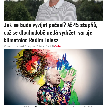
Jak se bude vyvíjet počasí? Až 45 stupňů,
což se dlouhodobě nedá vydržet, varuje
klimatolog Radim Tolasz
Viliam Buchert
7. srpna 2026
12:00
Video