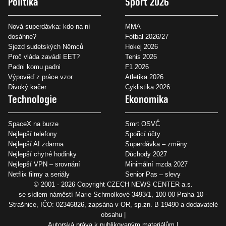
Politika
Sport 2026
Nová superdávka: kdo na ní
MMA
dosáhne?
Fotbal 2026/27
Sjezd sudetských Němců
Hokej 2026
Proč vláda zavádí EET?
Tenis 2026
Padni komu padni
F1 2026
Výpověď z práce vzor
Atletika 2026
Divoký kačer
Cyklistika 2026
Technologie
Ekonomika
SpaceX na burze
Smrt OSVČ
Nejlepší telefony
Spořicí účty
Nejlepší AI zdarma
Superdávka – změny
Nejlepší chytré hodinky
Důchody 2027
Nejlepší VPN – srovnání
Minimální mzda 2027
Netflix filmy a seriály
Senior Pas – slevy
© 2001 - 2026 Copyright
CZECH NEWS CENTER a.s.
se sídlem náměstí Marie Schmolkové 3493/1, 100 00 Praha 10 -
Strašnice, IČO: 02346826, zapsána v OR, sp.zn. B 19490 a dodavatelé
obsahu
Autorská práva k publikovaným materiálům