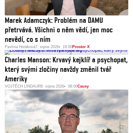
Marek Adamczyk: Problém na DAMU
přetrvává. Všichni o něm vědí, jen moc
nevědí, co s ním
Pavlína Horáková
7. srpna 2026
18:00
Prostor X
Charles Manson: Krvavý kejklíř a psychopat,
který svými zločiny navždy změnil tvář
Ameriky
VOJTĚCH LINDAUR
8. srpna 2026
08:00
Causy