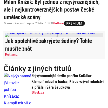
Milan Knížák: Byl jednou z nejvýraznějších,
ale i nejkontroverznějších postav české
umělecké scény
Marek Gregor
7. srpna 2026
13:00
Kultura
Jak spolehlivě zakryjete šediny? Tohle
musíte znát
Reklama
Články z jiných titulů
Nejvýznamnější chvíle pohřbu Knížáka:
Klempíř mluvil o hádce, Klaus vzýval rebelství
a přišla i Sára Saudková
Blesk.cz