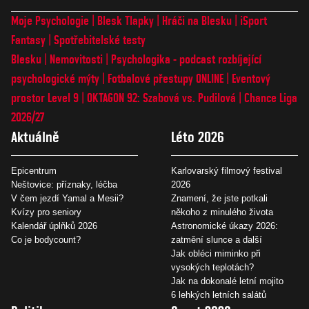
Moje Psychologie
Blesk Tlapky
Hráči na Blesku
iSport
Fantasy
Spotřebitelské testy
Blesku
Nemovitosti
Psychologika - podcast rozbíjející
psychologické mýty
Fotbalové přestupy ONLINE
Eventový
prostor Level 9
OKTAGON 92: Szabová vs. Pudilová
Chance Liga
2026/27
Aktuálně
Léto 2026
Epicentrum
Karlovarský filmový festival
Neštovice: příznaky, léčba
2026
V čem jezdí Yamal a Mesii?
Znamení, že jste potkali
Kvízy pro seniory
někoho z minulého života
Kalendář úplňků 2026
Astronomické úkazy 2026:
Co je bodycount?
zatmění slunce a další
Jak obléci miminko při
vysokých teplotách?
Jak na dokonalé letní mojito
6 lehkých letních salátů