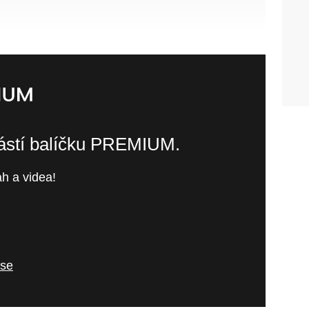
částí balíčku PREMIUM.
h a videa!
 se