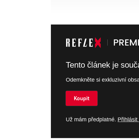
Tento článek je sou
Odemkněte si exkluzivní obsa
Koupit
Už mám předplatné.
Přihlásit