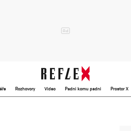
áře
Rozhovory
Video
Padni komu padni
Prostor X