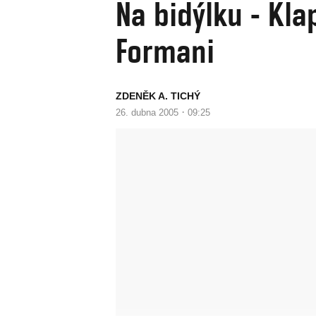
Na bidýlku - Kl
Formani
ZDENĚK A. TICHÝ
·
26. dubna 2005
09:25