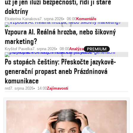
už je jen iluzí bezpečnosti, řídí ji staré
doktríny
Ekaterina Kanakova
7. srpna 2026
06:00
Komentáře
Vzpoura AI. Reálná hrozba, nebo šikovný
marketing?
Kryštof Pavelka
7. srpna 2026
08:00
Analýza
Po stopách češtiny: Přeskočte jazykově-
generační propast aneb Prázdninová
komunikace
nrd
7. srpna 2026
14:00
Zajímavosti