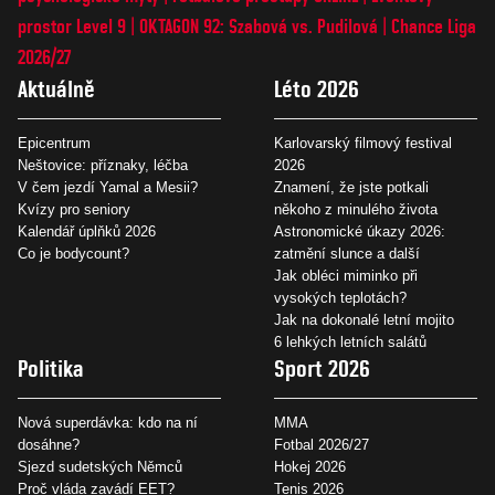
prostor Level 9
OKTAGON 92: Szabová vs. Pudilová
Chance Liga
2026/27
Aktuálně
Léto 2026
Epicentrum
Karlovarský filmový festival
Neštovice: příznaky, léčba
2026
V čem jezdí Yamal a Mesii?
Znamení, že jste potkali
Kvízy pro seniory
někoho z minulého života
Kalendář úplňků 2026
Astronomické úkazy 2026:
Co je bodycount?
zatmění slunce a další
Jak obléci miminko při
vysokých teplotách?
Jak na dokonalé letní mojito
6 lehkých letních salátů
Politika
Sport 2026
Nová superdávka: kdo na ní
MMA
dosáhne?
Fotbal 2026/27
Sjezd sudetských Němců
Hokej 2026
Proč vláda zavádí EET?
Tenis 2026