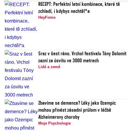
RECEPT: Perfektní letní kombinace, které tě
zchladí, i kdybys nechtěl*a
HeyFomo
Sraz v šest ráno. Vrchol festivalu Tóny Dolomit
zazní za úsvitu ve 3000 metrech
Lidé a země
Zbavíme se demence? Léky jako Ozempic
mohou přinést zásadní průlom v léčbě
Alzheimerovy choroby
Moje Psychologie