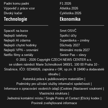
Padni komu padni
F1 2026
Výpověď z práce vzor
Atletika 2026
Divoký kačer
Cyklistika 2026
Technologie
Ekonomika
SpaceX na burze
Smrt OSVČ
Nejlepší telefony
Spořicí účty
Nejlepší AI zdarma
Superdávka – změny
Nejlepší chytré hodinky
Důchody 2027
Nejlepší VPN – srovnání
Minimální mzda 2027
Netflix filmy a seriály
Senior Pas – slevy
© 2001 - 2026 Copyright
CZECH NEWS CENTER a.s.
se sídlem náměstí Marie Schmolkové 3493/1, 100 00 Praha 10 -
Strašnice, IČO: 02346826, zapsána v OR, sp.zn. B 19490 a dodavatelé
obsahu
Autorská práva k publikovaným materiálům
Podmínky pro užívání služby informační společnosti
Informace o zpracování osobních údajů
Cookies
Nastavení soukromí
Vlastnická struktura
Jednotná kontaktní místa / Single Points of Contact
Etický kodex
Povinně zveřejňované informace