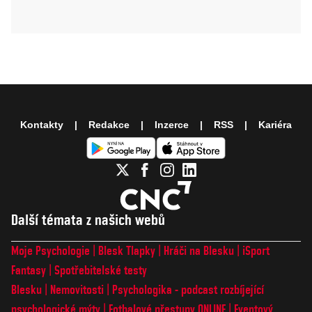
Kontakty
Redakce
Inzerce
RSS
Kariéra
Další témata z našich webů
Moje Psychologie
Blesk Tlapky
Hráči na Blesku
iSport
Fantasy
Spotřebitelské testy
Blesku
Nemovitosti
Psychologika - podcast rozbíjející
psychologické mýty
Fotbalové přestupy ONLINE
Eventový