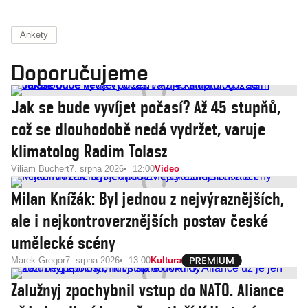
Ankety
Doporučujeme
Jak se bude vyvíjet počasí? Až 45 stupňů,
což se dlouhodobě nedá vydržet, varuje
klimatolog Radim Tolasz
Viliam Buchert
7. srpna 2026
12:00
Video
Milan Knížák: Byl jednou z nejvýraznějších,
ale i nejkontroverznějších postav české
umělecké scény
Marek Gregor
7. srpna 2026
13:00
Kultura
Zalužnyj zpochybnil vstup do NATO. Aliance