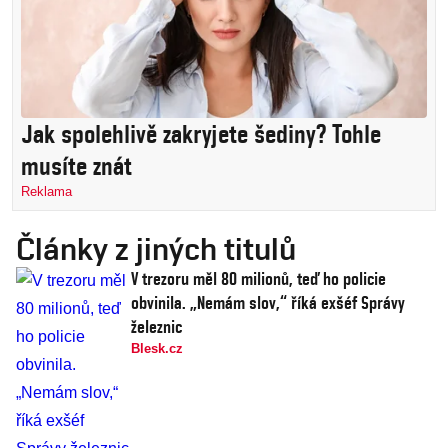
Jak spolehlivě zakryjete šediny? Tohle
musíte znát
Reklama
Články z jiných titulů
V trezoru měl 80 milionů, teď ho policie
obvinila. „Nemám slov,“ říká exšéf Správy
železnic
Blesk.cz