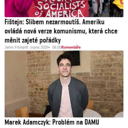
Fištejn: Slibem nezarmoutíš. Ameriku
ovládá nová verze komunismu, která chce
měnit zajeté pořádky
Jefim Fištejn
8. srpna 2026
06:00
Komentáře
Marek Adamczyk: Problém na DAMU