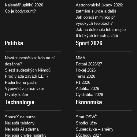
Kalendář úplňků 2026
Astronomické úkazy 2026:
Co je bodycount?
zatmění slunce a další
Jak obléci miminko při
vysokých teplotách?
Jak na dokonalé letní mojito
6 lehkých letních salátů
Politika
Sport 2026
Nová superdávka: kdo na ní
MMA
dosáhne?
Fotbal 2026/27
Sjezd sudetských Němců
Hokej 2026
Proč vláda zavádí EET?
Tenis 2026
Padni komu padni
F1 2026
Výpověď z práce vzor
Atletika 2026
Divoký kačer
Cyklistika 2026
Technologie
Ekonomika
SpaceX na burze
Smrt OSVČ
Nejlepší telefony
Spořicí účty
Nejlepší AI zdarma
Superdávka – změny
Nejlepší chytré hodinky
Důchody 2027