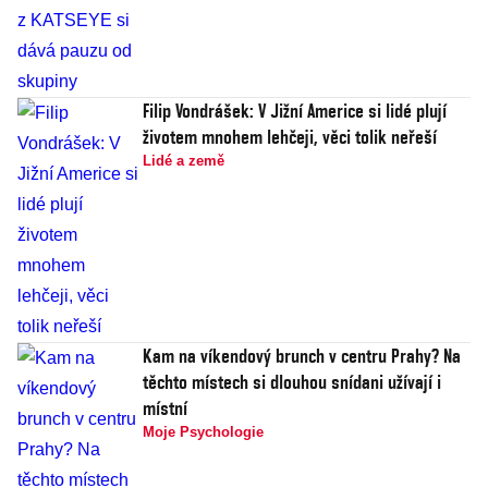
Filip Vondrášek: V Jižní Americe si lidé plují
životem mnohem lehčeji, věci tolik neřeší
Lidé a země
Kam na víkendový brunch v centru Prahy? Na
těchto místech si dlouhou snídani užívají i
místní
Moje Psychologie