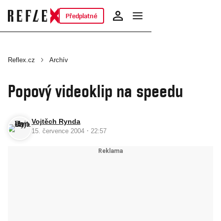
Předplatné
Reflex.cz
Archív
Popový videoklip na speedu
Vojtěch Rynda
·
15. července 2004
22:57