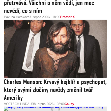
přetrvává. Všichni o něm vědí, jen moc
nevědí, co s ním
Pavlína Horáková
7. srpna 2026
18:00
Prostor X
Charles Manson: Krvavý kejklíř a psychopat,
který svými zločiny navždy změnil tvář
Ameriky
VOJTĚCH LINDAUR
8. srpna 2026
08:00
Causy