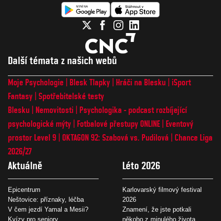
Další témata z našich webů
Moje Psychologie
Blesk Tlapky
Hráči na Blesku
iSport
Fantasy
Spotřebitelské testy
Blesku
Nemovitosti
Psychologika - podcast rozbíjející
psychologické mýty
Fotbalové přestupy ONLINE
Eventový
prostor Level 9
OKTAGON 92: Szabová vs. Pudilová
Chance Liga
2026/27
Aktuálně
Léto 2026
Epicentrum
Karlovarský filmový festival
Neštovice: příznaky, léčba
2026
V čem jezdí Yamal a Mesii?
Znamení, že jste potkali
Kvízy pro seniory
někoho z minulého života