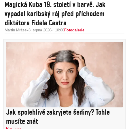
Magická Kuba 19. století v barvě. Jak
vypadal karibský ráj před příchodem
diktátora Fidela Castra
Martin Mrázek
8. srpna 2026
10:00
Fotogalerie
Jak spolehlivě zakryjete šediny? Tohle
musíte znát
Reklama