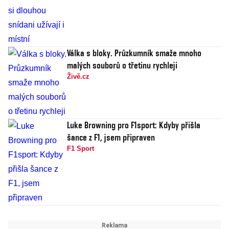
Válka s bloky. Průzkumník smaže mnoho
malých souborů o třetinu rychleji
Živě.cz
Luke Browning pro F1sport: Kdyby přišla
šance z F1, jsem připraven
F1 Sport