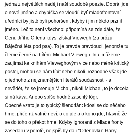
jedna z největších nadějí naší soudobé poezie. Dobrá, jde
o nové jméno a chybička se vloudí, byť mladofrontovní
úředníci by jistě byli pohoršeni, kdyby i jim někdo prznil
jméno. Leč to není všechno: připomíná se zde dále, že
Cenu Jiřího Ortena kdysi získal Viewegh (za prózu
Báječná léta pod psa). To je pravda pravdoucí, jenomže tu
čteme černé na bílém: Michael Viewegh. Inu, můžeme
zaujímat ke knihám Vieweghovým více nebo méně kritický
postoj, mohou se nám líbit nebo nikoli, rozhodně však jde
o jednoho z nejznámějších literátů současnosti - a
nevědět, že se jmenuje Michal, nikoli Michael, to je docela
silná káva. Anebo spíše hodně zaschlý lógr.
Obecně vzato je to typický šlendrián: kdosi se do něčeho
hrne, přičemž valně neví, o co jde a o koho jde, hlavně že
se do toho o překot hrne. Kdyby ignoranti z Mladé fronty
zasedali i v porotě, nejspíš by dali "Ortenovku" Harry