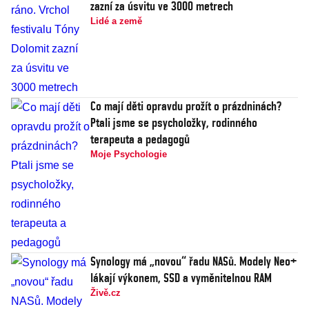
zazní za úsvitu ve 3000 metrech
Lidé a země
Co mají děti opravdu prožít o prázdninách?
Ptali jsme se psycholožky, rodinného
terapeuta a pedagogů
Moje Psychologie
Synology má „novou“ řadu NASů. Modely Neo+
lákají výkonem, SSD a vyměnitelnou RAM
Živě.cz