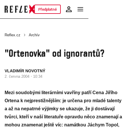
Předplatné
Reflex.cz
Archív
"Ortenovka" od ignorantů?
VLADIMÍR NOVOTNÝ
·
2. června 2004
10:34
Mezi soudobými literárními vavříny patří Cena Jiřího
Ortena k nejprestižnějším: je určena pro mladé talenty
a až na nepatrné výjimky se ukazuje, že ji dostávají
tvůrci, kteří v naší literatuře opravdu něco znamenají a
mohou znamenat ještě víc: namátkou Jáchym Topol,