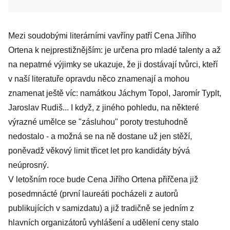
Mezi soudobými literárními vavříny patří Cena Jiřího
Ortena k nejprestižnějším: je určena pro mladé talenty a až
na nepatrné výjimky se ukazuje, že ji dostávají tvůrci, kteří
v naší literatuře opravdu něco znamenají a mohou
znamenat ještě víc: namátkou Jáchym Topol, Jaromír Typlt,
Jaroslav Rudiš... I když, z jiného pohledu, na některé
výrazné umělce se "zásluhou" poroty trestuhodně
nedostalo - a možná se na ně dostane už jen stěží,
poněvadž věkový limit třicet let pro kandidáty bývá
neúprosný.
V letošním roce bude Cena Jiřího Ortena přiřčena již
posedmnácté (první laureáti pocházeli z autorů
publikujících v samizdatu) a již tradičně se jedním z
hlavních organizátorů vyhlášení a udělení ceny stalo