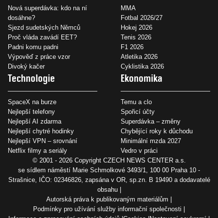
Nová superdávka: kdo na ní
MMA
dosáhne?
Fotbal 2026/27
Sjezd sudetských Němců
Hokej 2026
Proč vláda zavádí EET?
Tenis 2026
Padni komu padni
F1 2026
Výpověď z práce vzor
Atletika 2026
Divoký kačer
Cyklistika 2026
Technologie
Ekonomika
SpaceX na burze
Temu a clo
Nejlepší telefony
Spořicí účty
Nejlepší AI zdarma
Superdávka – změny
Nejlepší chytré hodinky
Chybějící roky k důchodu
Nejlepší VPN – srovnání
Minimální mzda 2027
Netflix filmy a seriály
Vedro v práci
© 2001 - 2026 Copyright
CZECH NEWS CENTER a.s.
se sídlem náměstí Marie Schmolkové 3493/1, 100 00 Praha 10 -
Strašnice, IČO: 02346826, zapsána v OR, sp.zn. B 19490 a dodavatelé
obsahu
Autorská práva k publikovaným materiálům
Podmínky pro užívání služby informační společnosti