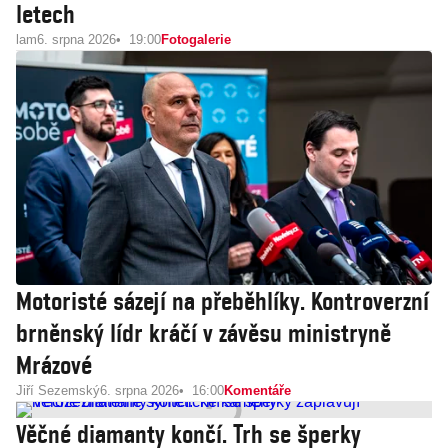
letech
lam
6. srpna 2026
19:00
Fotogalerie
Motoristé sázejí na přeběhlíky. Kontroverzní
brněnský lídr kráčí v závěsu ministryně
Mrázové
Jiří Sezemský
6. srpna 2026
16:00
Komentáře
Věčné diamanty končí. Trh se šperky