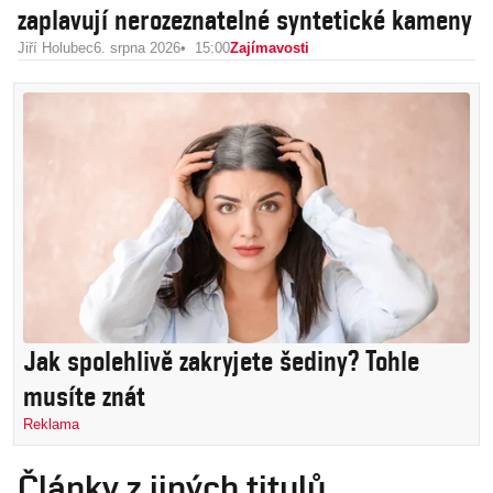
zaplavují nerozeznatelné syntetické kameny
Jiří Holubec
6. srpna 2026
15:00
Zajímavosti
Jak spolehlivě zakryjete šediny? Tohle
musíte znát
Reklama
Články z jiných titulů