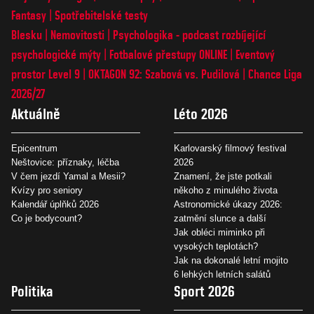
Fantasy
Spotřebitelské testy
Blesku
Nemovitosti
Psychologika - podcast rozbíjející
psychologické mýty
Fotbalové přestupy ONLINE
Eventový
prostor Level 9
OKTAGON 92: Szabová vs. Pudilová
Chance Liga
2026/27
Aktuálně
Léto 2026
Epicentrum
Karlovarský filmový festival
Neštovice: příznaky, léčba
2026
V čem jezdí Yamal a Mesii?
Znamení, že jste potkali
Kvízy pro seniory
někoho z minulého života
Kalendář úplňků 2026
Astronomické úkazy 2026:
Co je bodycount?
zatmění slunce a další
Jak obléci miminko při
vysokých teplotách?
Jak na dokonalé letní mojito
6 lehkých letních salátů
Politika
Sport 2026