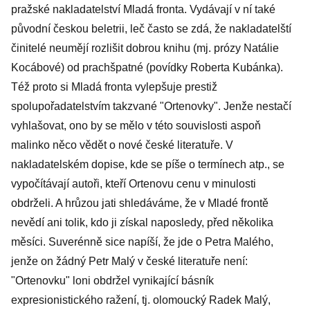
pražské nakladatelství Mladá fronta. Vydávají v ní také
původní českou beletrii, leč často se zdá, že nakladatelští
činitelé neumějí rozlišit dobrou knihu (mj. prózy Natálie
Kocábové) od prachšpatné (povídky Roberta Kubánka).
Též proto si Mladá fronta vylepšuje prestiž
spolupořadatelstvím takzvané "Ortenovky". Jenže nestačí
vyhlašovat, ono by se mělo v této souvislosti aspoň
malinko něco vědět o nové české literatuře. V
nakladatelském dopise, kde se píše o termínech atp., se
vypočítávají autoři, kteří Ortenovu cenu v minulosti
obdrželi. A hrůzou jati shledáváme, že v Mladé frontě
nevědí ani tolik, kdo ji získal naposledy, před několika
měsíci. Suverénně sice napíší, že jde o Petra Malého,
jenže on žádný Petr Malý v české literatuře není:
"Ortenovku" loni obdržel vynikající básník
expresionistického ražení, tj. olomoucký Radek Malý,