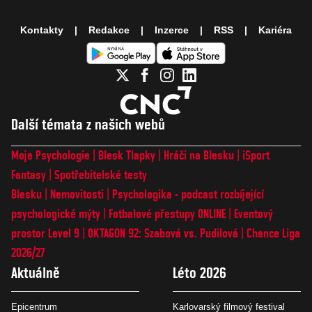
Kontakty
Redakce
Inzerce
RSS
Kariéra
Další témata z našich webů
Moje Psychologie
Blesk Tlapky
Hráči na Blesku
iSport
Fantasy
Spotřebitelské testy
Blesku
Nemovitosti
Psychologika - podcast rozbíjející
psychologické mýty
Fotbalové přestupy ONLINE
Eventový
prostor Level 9
OKTAGON 92: Szabová vs. Pudilová
Chance Liga
2026/27
Aktuálně
Léto 2026
Epicentrum
Karlovarský filmový festival