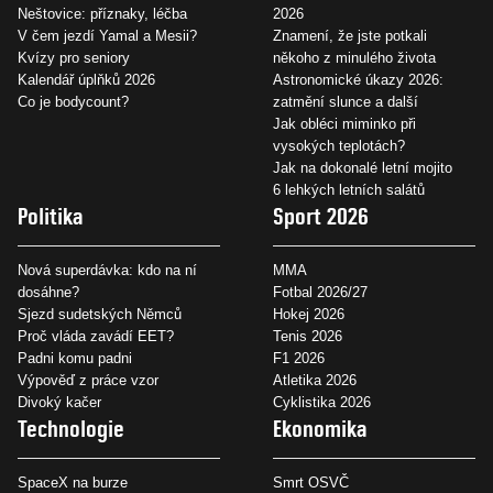
Neštovice: příznaky, léčba
2026
V čem jezdí Yamal a Mesii?
Znamení, že jste potkali
Kvízy pro seniory
někoho z minulého života
Kalendář úplňků 2026
Astronomické úkazy 2026:
Co je bodycount?
zatmění slunce a další
Jak obléci miminko při
vysokých teplotách?
Jak na dokonalé letní mojito
6 lehkých letních salátů
Politika
Sport 2026
Nová superdávka: kdo na ní
MMA
dosáhne?
Fotbal 2026/27
Sjezd sudetských Němců
Hokej 2026
Proč vláda zavádí EET?
Tenis 2026
Padni komu padni
F1 2026
Výpověď z práce vzor
Atletika 2026
Divoký kačer
Cyklistika 2026
Technologie
Ekonomika
SpaceX na burze
Smrt OSVČ