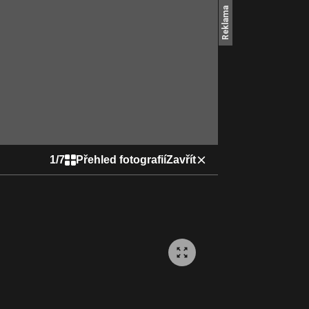
1
/
7
Přehled fotografií
Zavřít