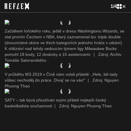
1
/
4
Začátkem loňského roku, ještě v dresu Washingtonu Wizards, se
stal prvním Čechem v NBA, který zaznamenal tzv. triple double
(dvoumístné skóre ve třech kategoriích jednoho hráče v utkání).
K vítězství nad tehdy vedoucím týmem ligy Milwaukee Bucks
pomohl 18 body, 12 doskoky a 10 asistencemi.
|
Zdroj: Archiv
Tomáše Satoranského
V průběhu MS 2019 v Číně nám volali přátelé: „Hele, lidi tady
vůbec nechoděj do práce. Dívaj’ se na vás!“
|
Zdroj: Nguyen
Phuong Thao
SATY – tak bývá přezdíván svými přáteli nejlepší český
basketbalista současnosti
|
Zdroj: Nguyen Phuong Thao