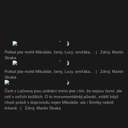
Potkat jste mohli Mikuláše, čerty, Lucy, smrťáka...
|
Zdroj: Martin
Straka
Potkat jste mohli Mikuláše, čerty, Lucy, smrťáka...
|
Zdroj: Martin
Straka
Čerti z Lačnova jsou unikátní mimo jiné i tím, že nejsou černí, ale
celí v ovčích kožiších. O to monumentálněji působí, zvlášť když
chodí právě v doprovodu nejen Mikuláše, ale i Smrtky neboli
krkaně.
|
Zdroj: Martin Straka