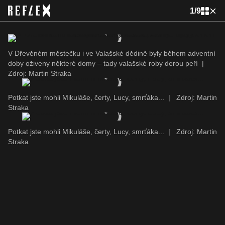
1
/
9
V Dřevěném městečku i ve Valašské dědině byly během adventní
doby oživeny některé domy – tady valašské roby derou peří
|
Zdroj: Martin Straka
Potkat jste mohli Mikuláše, čerty, Lucy, smrťáka...
|
Zdroj: Martin
Straka
Potkat jste mohli Mikuláše, čerty, Lucy, smrťáka...
|
Zdroj: Martin
Straka