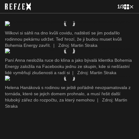
1
/
3
Wilkovi si sáhli na dno kvůli covidu, naštěstí se jim podařilo
rodinnou pekárnu udržet. Teď hrozí, že ji budou muset kvůli
Bohemia Energy zavřít.
|
Zdroj: Martin Straka
Paní Anna nesložila ruce do klína a jako bývalá klientka Bohemia
Energy založila na Facebooku jednu ze skupin, kde si nešťastní
lidé vyměňují zkušenosti a radí si
|
Zdroj: Martin Straka
Helena Hanáková s rodinou se ještě pořádně nevzpamatovala z
tornáda, které se jejich domem prohnalo, a musí řešit další
hluboký zářez do rozpočtu, za který nemohou
|
Zdroj: Martin
Straka