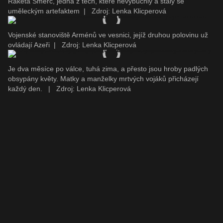
Raketa Smerč, jedna z těch, které nevybuchly a staly se
uměleckým artefaktem
|
Zdroj: Lenka Klicperová
Vojenské stanoviště Arménů ve vesnici, jejíž druhou polovinu už
ovládají Azeři
|
Zdroj: Lenka Klicperová
Je dva měsíce po válce, tuhá zima, a přesto jsou hroby padlých
obsypány květy. Matky a manželky mrtvých vojáků přicházejí
každý den.
|
Zdroj: Lenka Klicperová