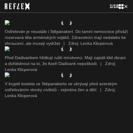
1
/
18
Ostřelován je neustále i Stěpanakert. Do tamní nemocnice přiváží
rozervaná těla arménských vojáků. Zdravotníci mají nedaleko ke
zhroucení, ale musejí vydržet.
|
Zdroj: Lenka Klicperová
Před Dadivankem hlídkují ruští mírotvorci. Mají zajistit klid zbraní
a dohlédnout na to, že Azeři Dadivank nepoškodí.
|
Zdroj:
Lenka Klicperová
V kryptě kostela ve Stěpanakertu se ukrývají před azerským
ostřelováním stovky civilistů - zejména žen a dětí.
|
Zdroj:
Lenka Klicperová