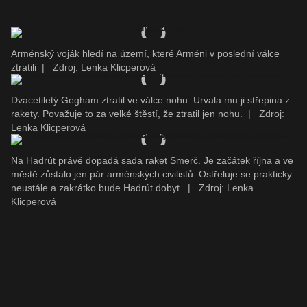
Arménský voják hledí na území, které Arméni v poslední válce
ztratili
|
Zdroj: Lenka Klicperová
Dvacetiletý Gegham ztratil ve válce nohu. Urvala mu ji střepina z
rakety. Považuje to za velké štěstí, že ztratil jen nohu.
|
Zdroj:
Lenka Klicperová
Na Hadrút právě dopadá sada raket Smerč. Je začátek října a ve
městě zůstalo jen pár arménských civilistů. Ostřeluje se prakticky
neustále a zakrátko bude Hadrút dobyt.
|
Zdroj: Lenka
Klicperová