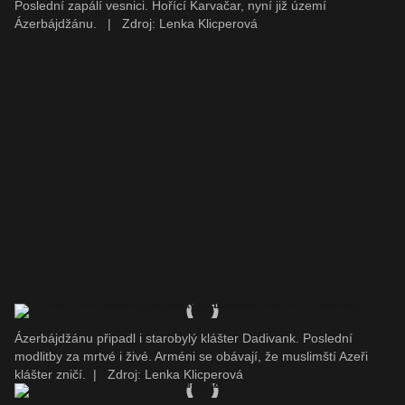
Poslední zapálí vesnici. Hořící Karvačar, nyní již území
Ázerbájdžánu.
|
Zdroj: Lenka Klicperová
Ázerbájdžánu připadl i starobylý klášter Dadivank. Poslední
modlitby za mrtvé i živé. Arméni se obávají, že muslimští Azeři
klášter zničí.
|
Zdroj: Lenka Klicperová