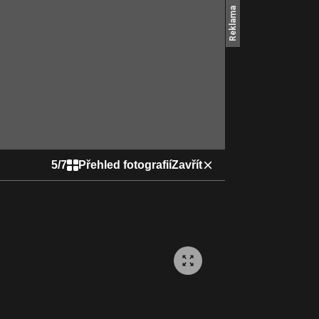
5
/
7
Přehled fotografií
Zavřít