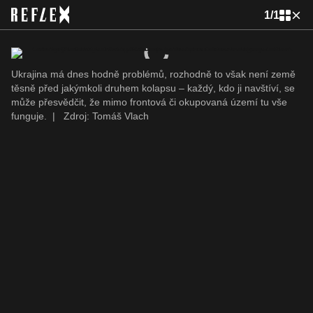
1
/
1
Ukrajina má dnes hodně problémů, rozhodně to však není země
těsně před jakýmkoli druhem kolapsu – každý, kdo ji navštíví, se
může přesvědčit, že mimo frontová či okupovaná území tu vše
funguje.
|
Zdroj: Tomáš Vlach