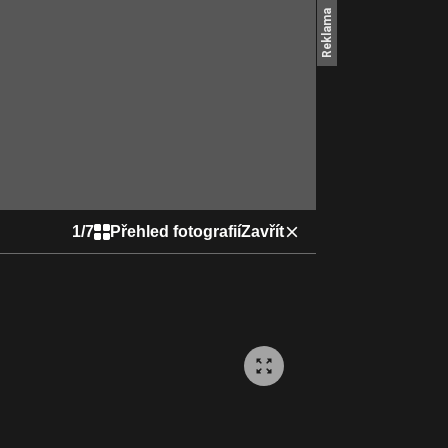
1
/
7
Přehled fotografií
Zavřít