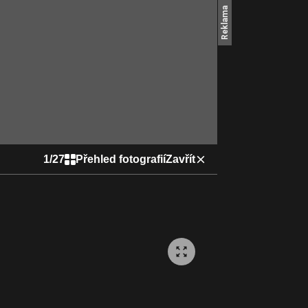
1
/
27
Přehled fotografií
Zavřít