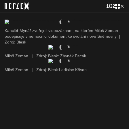
1
/
32
Kancléř Mynář zveřejnil videozáznam, na kterém Miloš Zeman
podepisuje v nemocnici dokument ke svolání nové Sněmovny
|
Zdroj: Blesk
Miloš Zeman.
|
Zdroj: Blesk: Zbyněk Pecák
Miloš Zeman.
|
Zdroj: Blesk:Ladislav Křivan