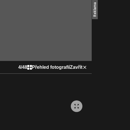
4
/
48
Přehled fotografií
Zavřít