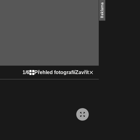
1
/
6
Přehled fotografií
Zavřít