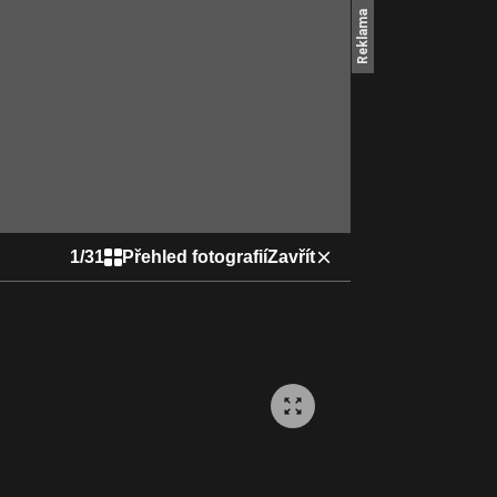
1
/
31
Přehled fotografií
Zavřít