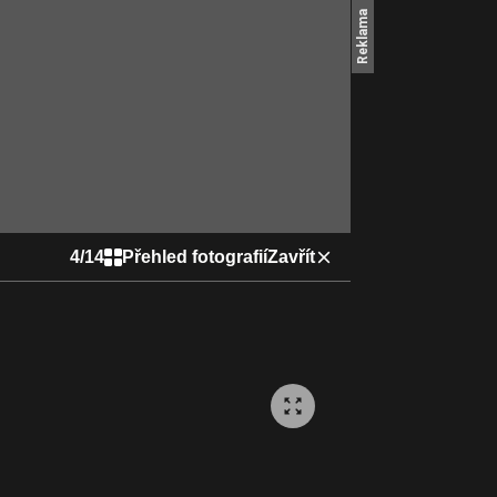
4
/
14
Přehled fotografií
Zavřít