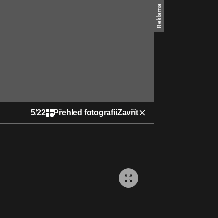
5
/
22
Přehled fotografií
Zavřít