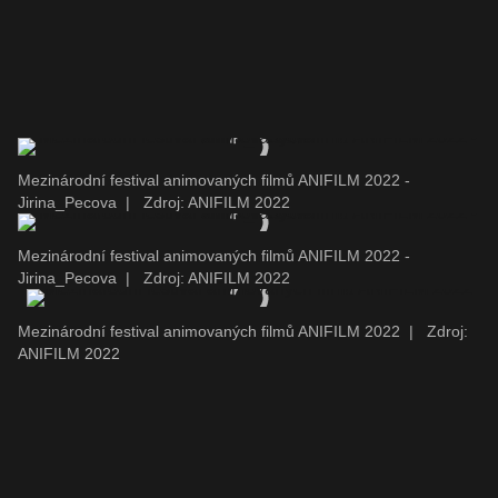
Mezinárodní festival animovaných filmů ANIFILM 2022 -
Jirina_Pecova
|
Zdroj: ANIFILM 2022
Mezinárodní festival animovaných filmů ANIFILM 2022 -
Jirina_Pecova
|
Zdroj: ANIFILM 2022
Mezinárodní festival animovaných filmů ANIFILM 2022
|
Zdroj:
ANIFILM 2022