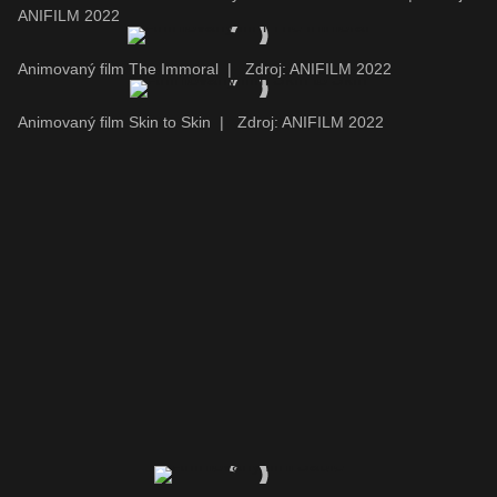
ANIFILM 2022
Animovaný film The Immoral
|
Zdroj: ANIFILM 2022
Animovaný film Skin to Skin
|
Zdroj: ANIFILM 2022