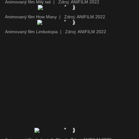
Animovaný film Milý tati
|
Zdroj: ANIFILM 2022
Animovaný film How Many
|
Zdroj: ANIFILM 2022
Animovaný film Limbotopia
|
Zdroj: ANIFILM 2022