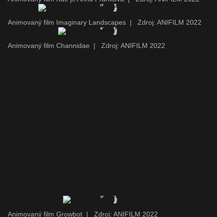
Animovaný film Imaginary Landscapes
|
Zdroj: ANIFILM 2022
Animovaný film Channidae
|
Zdroj: ANIFILM 2022
Animovaný film Growbot
|
Zdroj: ANIFILM 2022