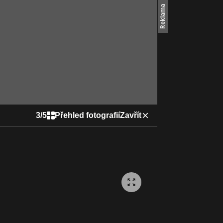
3
/
5
Přehled fotografií
Zavřít