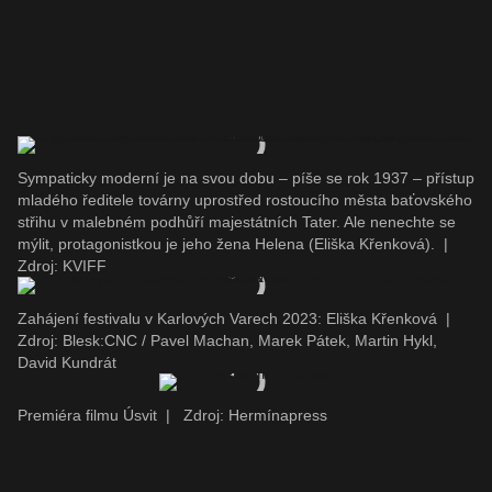
Sympaticky moderní je na svou dobu – píše se rok 1937 – přístup
mladého ředitele továrny uprostřed rostoucího města baťovského
střihu v malebném podhůří majestátních Tater. Ale nenechte se
mýlit, protagonistkou je jeho žena Helena (Eliška Křenková).
|
Zdroj: KVIFF
Zahájení festivalu v Karlových Varech 2023: Eliška Křenková
|
Zdroj: Blesk:CNC / Pavel Machan, Marek Pátek, Martin Hykl,
David Kundrát
Premiéra filmu Úsvit
|
Zdroj: Hermínapress