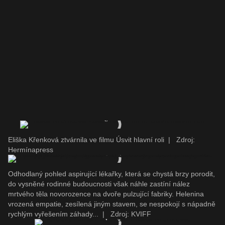
Eliška Křenková ztvárnila ve filmu Úsvit hlavní roli
|
Zdroj:
Hermínapress
Odhodlaný pohled aspirující lékařky, která se chystá brzy porodit,
do vysněné rodinné budoucnosti však náhle zastíní nález
mrtvého těla novorozence na dvoře pulzující fabriky. Helenina
vrozená empatie, zesílená jiným stavem, se nespokojí s nápadně
rychlým vyřešením záhady...
|
Zdroj: KVIFF