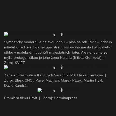
Sympaticky moderní je na svou dobu – píše se rok 1937 – přístup
mladého ředitele továrny uprostřed rostoucího města baťovského
střihu v malebném podhůří majestátních Tater. Ale nenechte se
mýlit, protagonistkou je jeho žena Helena (Eliška Křenková).
|
Zdroj: KVIFF
Zahájení festivalu v Karlových Varech 2023: Eliška Křenková
|
Zdroj: Blesk:CNC / Pavel Machan, Marek Pátek, Martin Hykl,
David Kundrát
Premiéra filmu Úsvit
|
Zdroj: Hermínapress