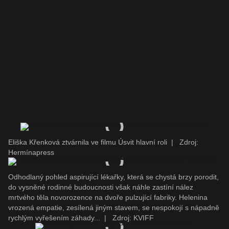
Eliška Křenková ztvárnila ve filmu Úsvit hlavní roli
|
Zdroj:
Hermínapress
Odhodlaný pohled aspirující lékařky, která se chystá brzy porodit,
do vysněné rodinné budoucnosti však náhle zastíní nález
mrtvého těla novorozence na dvoře pulzující fabriky. Helenina
vrozená empatie, zesílená jiným stavem, se nespokojí s nápadně
rychlým vyřešením záhady...
|
Zdroj: KVIFF