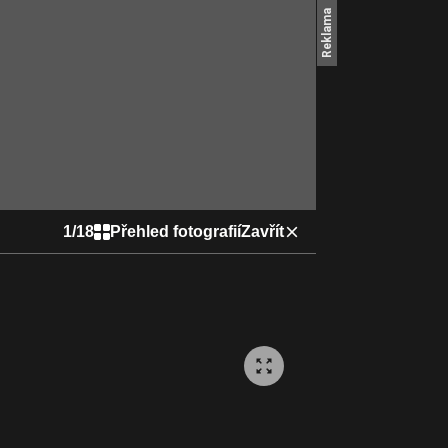
1
/
18
Přehled fotografií
Zavřít