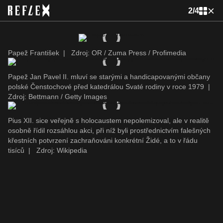
2
/
4
Papež František
|
Zdroj: OR / Zuma Press / Profimedia
Papež Jan Pavel II. mluví se starými a handicapovanými občany
polské Čenstochové před katedrálou Svaté rodiny v roce 1979
|
Zdroj: Bettmann / Getty Images
Pius XII. sice veřejně s holocaustem nepolemizoval, ale v realitě
osobně řídil rozsáhlou akci, při níž byli prostřednictvím falešných
křestních potvrzení zachraňováni konkrétní Židé, a to v řádu
tisíců
|
Zdroj: Wikipedia