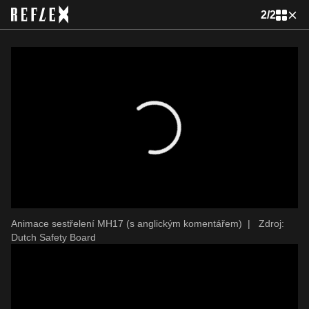
2
/
2
Animace sestřelení MH17 (s anglickým komentářem)
|
Zdroj:
Dutch Safety Board