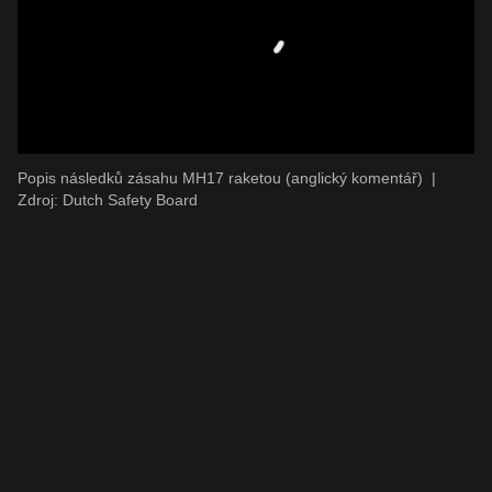
Popis následků zásahu MH17 raketou (anglický komentář)
|
Zdroj: Dutch Safety Board