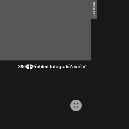
3
/
56
Přehled fotografií
Zavřít