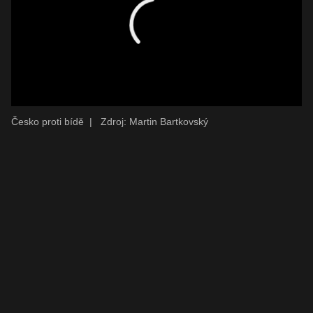
Česko proti bídě
|
Zdroj: Martin Bartkovský