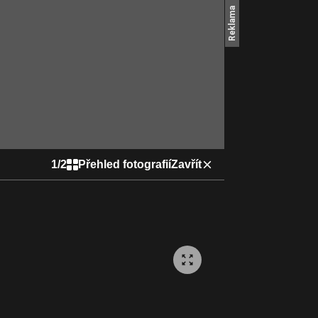
1
/
2
Přehled fotografií
Zavřít