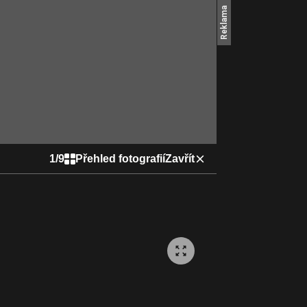
1
/
9
Přehled fotografií
Zavřít