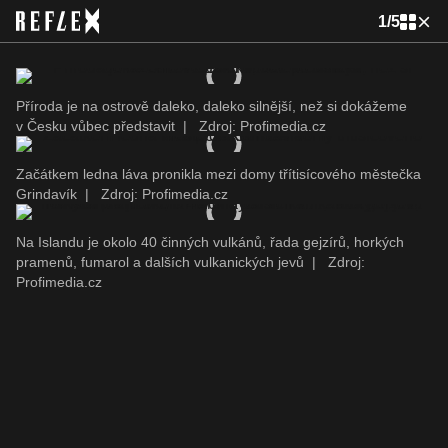
1
/
5
Příroda je na ostrově daleko, daleko silnější, než si dokážeme
v Česku vůbec představit
|
Zdroj: Profimedia.cz
Začátkem ledna láva pronikla mezi domy třítisícového městečka
Grindavík
|
Zdroj: Profimedia.cz
Na Islandu je okolo 40 činných vulkánů, řada gejzírů, horkých
pramenů, fumarol a dalších vulkanických jevů
|
Zdroj:
Profimedia.cz