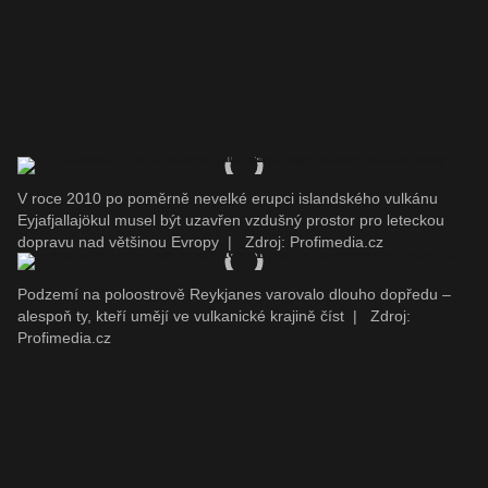
V roce 2010 po poměrně nevelké erupci islandského vulkánu
Eyjafjallajökul musel být uzavřen vzdušný prostor pro leteckou
dopravu nad většinou Evropy
|
Zdroj: Profimedia.cz
Podzemí na poloostrově Reykjanes varovalo dlouho dopředu –
alespoň ty, kteří umějí ve vulkanické krajině číst
|
Zdroj:
Profimedia.cz