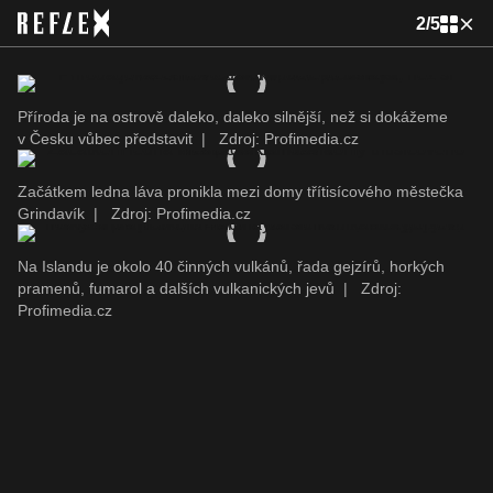
2
/
5
Příroda je na ostrově daleko, daleko silnější, než si dokážeme
v Česku vůbec představit
|
Zdroj: Profimedia.cz
Začátkem ledna láva pronikla mezi domy třítisícového městečka
Grindavík
|
Zdroj: Profimedia.cz
Na Islandu je okolo 40 činných vulkánů, řada gejzírů, horkých
pramenů, fumarol a dalších vulkanických jevů
|
Zdroj:
Profimedia.cz