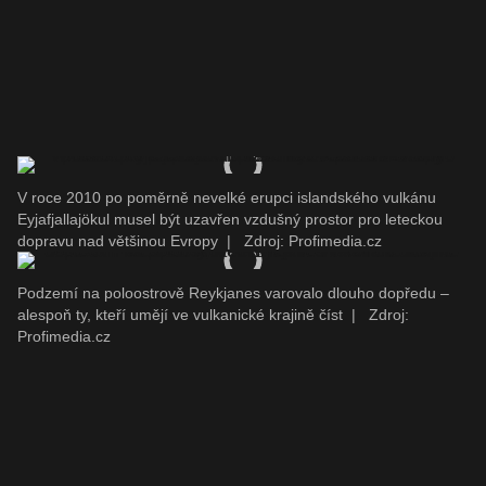
V roce 2010 po poměrně nevelké erupci islandského vulkánu
Eyjafjallajökul musel být uzavřen vzdušný prostor pro leteckou
dopravu nad většinou Evropy
|
Zdroj: Profimedia.cz
Podzemí na poloostrově Reykjanes varovalo dlouho dopředu –
alespoň ty, kteří umějí ve vulkanické krajině číst
|
Zdroj:
Profimedia.cz