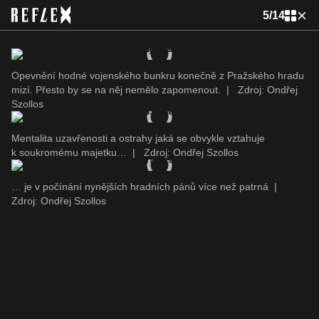
5
/
14
Opevnění hodné vojenského bunkru konečně z Pražského hradu
mizí. Přesto by se na něj nemělo zapomenout.
|
Zdroj: Ondřej
Szollos
Mentalita uzavřenosti a ostrahy jaká se obvykle vztahuje
k soukromému majetku…
|
Zdroj: Ondřej Szollos
… je v počínání nynějších hradních pánů více než patrná
|
Zdroj: Ondřej Szollos