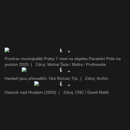
Pozdrav municipalitě Prahy 7 visel na objektu Paralelní Polis na
podzim 2020
|
Zdroj: Michal Šula / Mafra / Profimedia
Hackeři jsou převaděči, říká Roman Týc
|
Zdroj: Archív
Otazník nad Hradem (2003)
|
Zdroj: CNC / David Malík