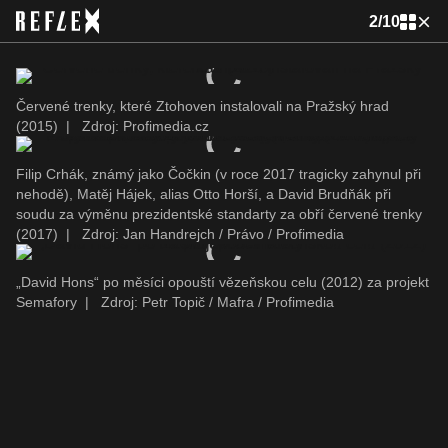
2
/
10
Červené trenky, které Ztohoven instalovali na Pražský hrad
(2015)
|
Zdroj: Profimedia.cz
Filip Crhák, známý jako Čočkin (v roce 2017 tragicky zahynul při
nehodě), Matěj Hájek, alias Otto Horší, a David Brudňák při
soudu za výměnu prezidentské standarty za obří červené trenky
(2017)
|
Zdroj: Jan Handrejch / Právo / Profimedia
„David Hons“ po měsíci opouští vězeňskou celu (2012) za projekt
Semafory
|
Zdroj: Petr Topič / Mafra / Profimedia