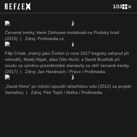
1
/
10
Červené trenky, které Ztohoven instalovali na Pražský hrad
(2015)
|
Zdroj: Profimedia.cz
Filip Crhák, známý jako Čočkin (v roce 2017 tragicky zahynul při
nehodě), Matěj Hájek, alias Otto Horší, a David Brudňák při
soudu za výměnu prezidentské standarty za obří červené trenky
(2017)
|
Zdroj: Jan Handrejch / Právo / Profimedia
„David Hons“ po měsíci opouští vězeňskou celu (2012) za projekt
Semafory
|
Zdroj: Petr Topič / Mafra / Profimedia