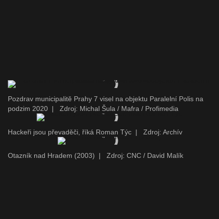
Pozdrav municipalitě Prahy 7 visel na objektu Paralelní Polis na
podzim 2020
|
Zdroj: Michal Šula / Mafra / Profimedia
Hackeři jsou převaděči, říká Roman Týc
|
Zdroj: Archív
Otazník nad Hradem (2003)
|
Zdroj: CNC / David Malík