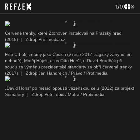
1
/
10
Červené trenky, které Ztohoven instalovali na Pražský hrad
(2015)
|
Zdroj: Profimedia.cz
Filip Crhák, známý jako Čočkin (v roce 2017 tragicky zahynul při
nehodě), Matěj Hájek, alias Otto Horší, a David Brudňák při
soudu za výměnu prezidentské standarty za obří červené trenky
(2017)
|
Zdroj: Jan Handrejch / Právo / Profimedia
„David Hons“ po měsíci opouští vězeňskou celu (2012) za projekt
Semafory
|
Zdroj: Petr Topič / Mafra / Profimedia