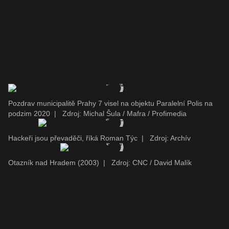
Pozdrav municipalitě Prahy 7 visel na objektu Paralelní Polis na
podzim 2020
|
Zdroj: Michal Šula / Mafra / Profimedia
Hackeři jsou převaděči, říká Roman Týc
|
Zdroj: Archív
Otazník nad Hradem (2003)
|
Zdroj: CNC / David Malík