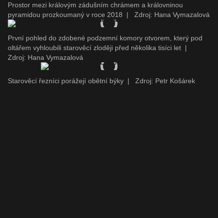
Prostor mezi královým zádušním chrámem a královninou
pyramidou prozkoumaný v roce 2018
|
Zdroj: Hana Vymazalová
První pohled do zdobené podzemní komory otvorem, který pod
oltářem vyhloubili starověcí zloději před několika tisíci let
|
Zdroj: Hana Vymazalová
Starověcí řezníci porážejí obětní býky
|
Zdroj: Petr Košárek