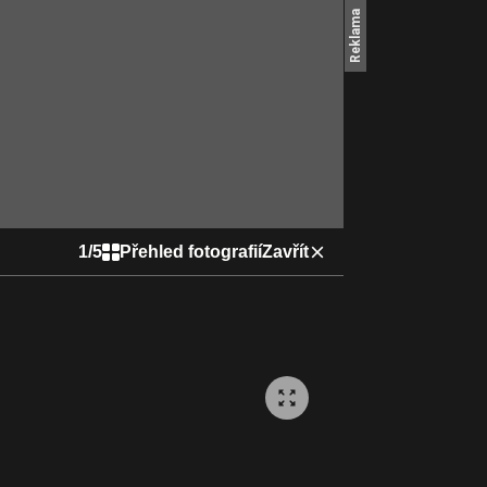
1
/
5
Přehled fotografií
Zavřít