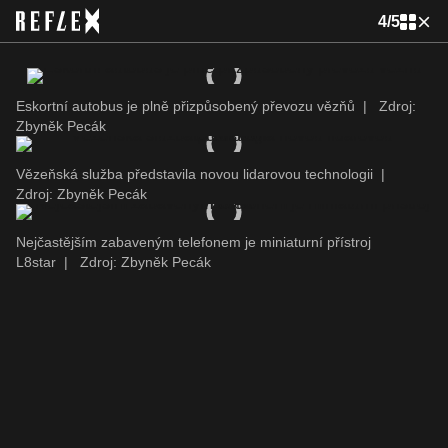
4
/
5
Eskortní autobus je plně přizpůsobený převozu vězňů
|
Zdroj:
Zbyněk Pecák
Vězeňská služba představila novou lidarovou technologii
|
Zdroj: Zbyněk Pecák
Nejčastějším zabaveným telefonem je miniaturní přístroj
L8star
|
Zdroj: Zbyněk Pecák