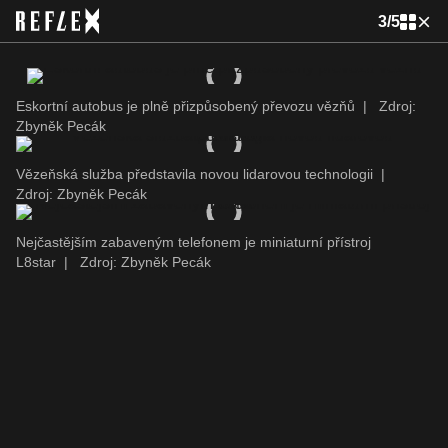
3
/
5
Eskortní autobus je plně přizpůsobený převozu vězňů
|
Zdroj:
Zbyněk Pecák
Vězeňská služba představila novou lidarovou technologii
|
Zdroj: Zbyněk Pecák
Nejčastějším zabaveným telefonem je miniaturní přístroj
L8star
|
Zdroj: Zbyněk Pecák