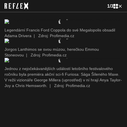
1
/
3
Legendární Francis Ford Coppola do své Megalopolis obsadil
Adama Drivera
|
Zdroj: Profimedia.cz
Jorgos Lanthimos se svou múzou, herečkou Emmou
Stoneovou
|
Zdroj: Profimedia.cz
Jednou z nejočekávanějších událostí letošního festivalového
ročníku byla premiéra akční sci-fi Furiosa: Sága Šíleného Maxe.
V režii vizionáře George Millera (uprostřed) v ní hrají Anya Taylor-
Joy a Chris Hemsworth.
|
Zdroj: Profimedia.cz