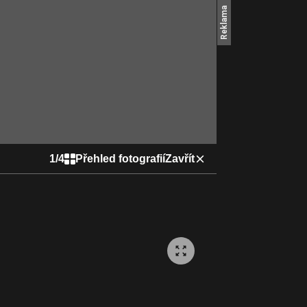
1
/
4
Přehled fotografií
Zavřít