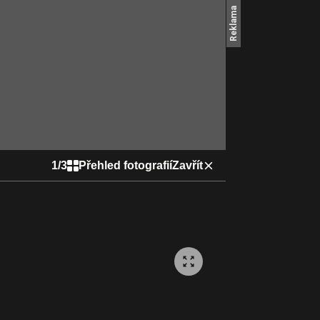
1
/
3
Přehled fotografií
Zavřít