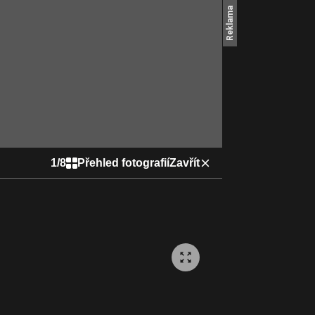
1
/
8
Přehled fotografií
Zavřít