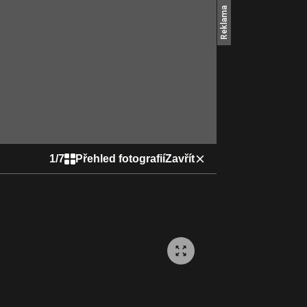
1
/
7
Přehled fotografií
Zavřít